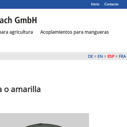
Inicio
Contacto
ara agricultura
Acoplamientos para mangueras
DE
≡
EN
≡
ESP
≡
FRA
 o amarilla