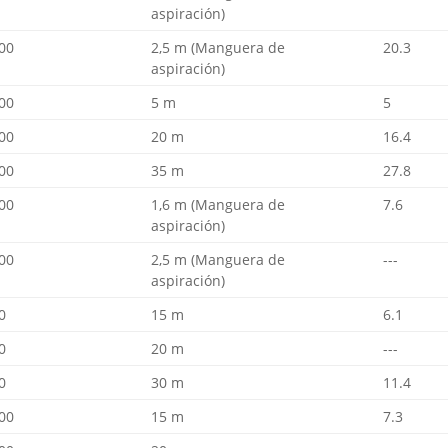
aspiración)
00
2,5 m (Manguera de
20.3
aspiración)
00
5 m
5
00
20 m
16.4
00
35 m
27.8
00
1,6 m (Manguera de
7.6
aspiración)
00
2,5 m (Manguera de
---
aspiración)
0
15 m
6.1
0
20 m
---
0
30 m
11.4
00
15 m
7.3