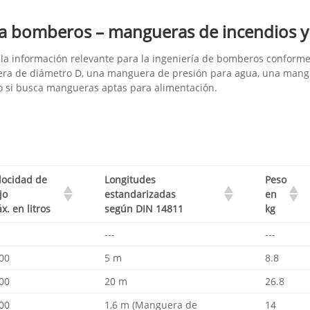
a bomberos – mangueras de incendios y
la información relevante para la ingeniería de bomberos conforme 
a de diámetro D, una manguera de presión para agua, una mangu
o si busca mangueras aptas para alimentación.
locidad de
Longitudes
Peso
jo
estandarizadas
en
x. en litros
según DIN 14811
kg
---
---
00
5 m
8.8
00
20 m
26.8
00
1,6 m (Manguera de
14