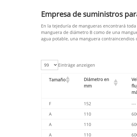
Empresa de suministros par
En la tejeduría de mangueras encontrará toda 
manguera de diámetro B como de una manguer
agua potable, una manguera contraincendios 
Einträge anzeigen
Diámetro en
Ve
Tamaño
mm
flu
má
F
152
---
A
110
60
A
110
60
A
110
60