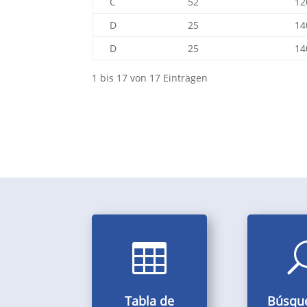
C
52
12
D
25
14
D
25
14
1 bis 17 von 17 Einträgen
Encuen
Tamaños, diámetros,

manguera
pesos, normas,
para cada 
dimensiones, etc. de
las mangueras.
Tabla de
Búsqu
Búsqu