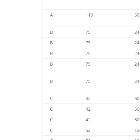
A
110
60
B
75
24
B
75
24
B
75
24
B
75
24
B
75
24
C
42
60
C
42
60
C
42
60
C
52
12